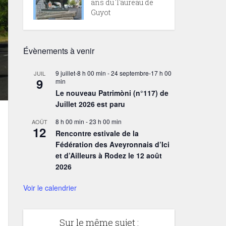
ans du Taureau de
Guyot
Évènements à venir
9 juillet-8 h 00 min
-
24 septembre-17 h 00
JUIL
9
min
Le nouveau Patrimòni (n°117) de
Juillet 2026 est paru
8 h 00 min
-
23 h 00 min
AOÛT
12
Rencontre estivale de la
Fédération des Aveyronnais d’Ici
et d’Ailleurs à Rodez le 12 août
2026
Voir le calendrier
Sur le même sujet :