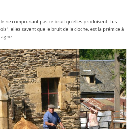
étable ne comprenant pas ce bruit qu’elles produisent. Les
s“, elles savent que le bruit de la cloche, est la prémice à
tagne.