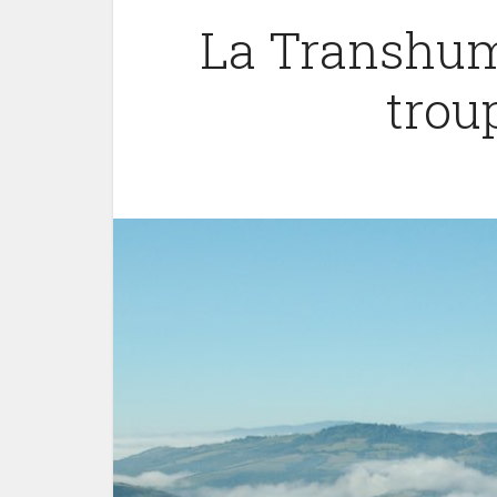
La Transhum
trou