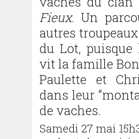
vaches du clan 
Fieux
. Un parco
autres troupeaux 
du Lot, puisque 
vit la famille Bo
Paulette et Chr
dans leur “mont
de vaches.
Samedi 27 mai 15h3