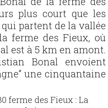
Bonal de la ferme des
urs plus court que les
qui partent de la vallée
la ferme des Fieux, où
nal est à 5 km en amont.
istian Bonal envoient
agne“ une cinquantaine
0 ferme des Fieux : La