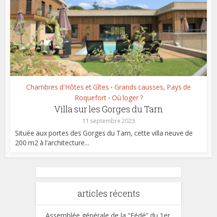
Chambres d'Hôtes et Gîtes
Grands causses, Pays de
•
Roquefort
Où loger ?
•
Villa sur les Gorges du Tarn
11 septembre 2023
Située aux portes des Gorges du Tarn, cette villa neuve de
200 m2 à l’architecture...
articles récents
Assemblée générale de la “Fédé” du 1er