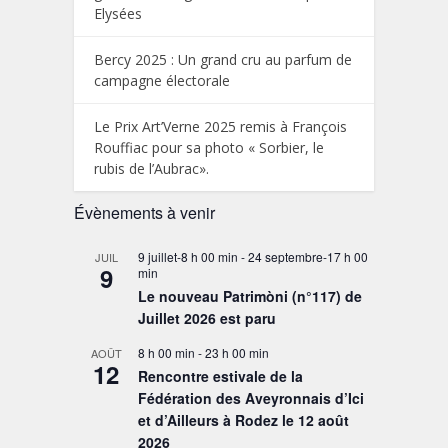
Elysées
Bercy 2025 : Un grand cru au parfum de
campagne électorale
Le Prix Art’Verne 2025 remis à François
Rouffiac pour sa photo « Sorbier, le
rubis de l’Aubrac».
Évènements à venir
9 juillet-8 h 00 min
-
24 septembre-17 h 00
JUIL
9
min
Le nouveau Patrimòni (n°117) de
Juillet 2026 est paru
8 h 00 min
-
23 h 00 min
AOÛT
12
Rencontre estivale de la
Fédération des Aveyronnais d’Ici
et d’Ailleurs à Rodez le 12 août
2026