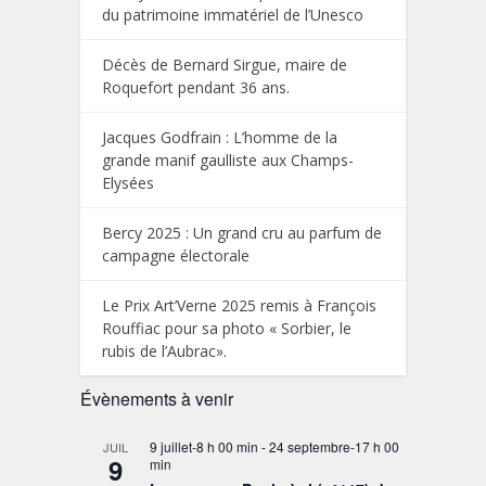
du patrimoine immatériel de l’Unesco
Décès de Bernard Sirgue, maire de
Roquefort pendant 36 ans.
Jacques Godfrain : L’homme de la
grande manif gaulliste aux Champs-
Elysées
Bercy 2025 : Un grand cru au parfum de
campagne électorale
Le Prix Art’Verne 2025 remis à François
Rouffiac pour sa photo « Sorbier, le
rubis de l’Aubrac».
Évènements à venir
9 juillet-8 h 00 min
-
24 septembre-17 h 00
JUIL
9
min