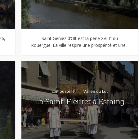
26,
Saint Geniez d’Olt est la perle XVIII° du
Rouergue. La ville respire une prospérité et une...
compostelle
Vallée du Lot
La Saint-Fleuret à Estaing
…