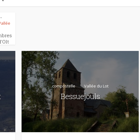
•
Vallée
ambres
’Olt
compostelle
Vallée du Lot
t
Bessuejouls