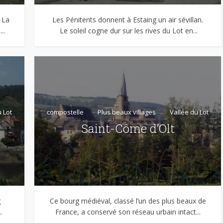
 La
Les Pénitents donnent à Estaing un air sévillan.
..
Le soleil cogne dur sur les rives du Lot en...
 Lot
compostelle
Plus beaux villages
Vallée du Lot
Saint-Côme d’Olt
g
Ce bourg médiéval, classé l’un des plus beaux de
.
France, a conservé son réseau urbain intact...