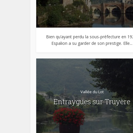
Bien qu’ayant perdu la sous-préfecture en 19
Espalion a su garder de son prestige. Elle...
Vallée du Lot
Entraygues sur Truyère