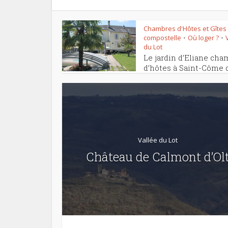
Chambres d'Hôtes et Gîtes
compostelle
Où loger ?
•
•
du Lot
Le jardin d’Eliane ch
d’hôtes à Saint-Côme d
Vallée du Lot
Château de Calmont d’Ol