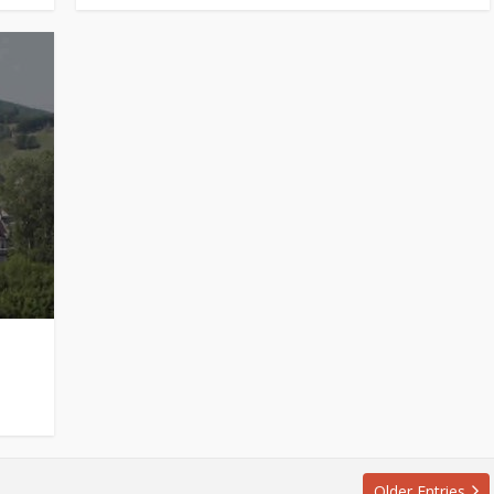
e
Older Entries