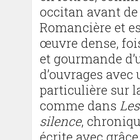
occitan avant de 
Romancière et ess
œuvre dense, foi
et gourmande d’
d’ouvrages avec 
particulière sur 
comme dans
Les
silence
, chroniq
écrite avec grâce