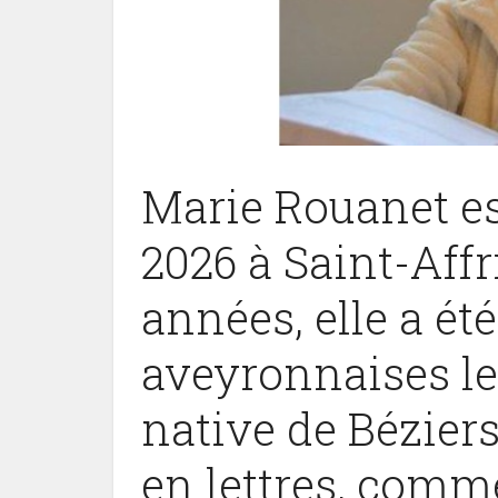
Marie Rouanet es
2026 à Saint-Aff
années, elle a ét
aveyronnaises les
native de Bézier
en lettres, comm