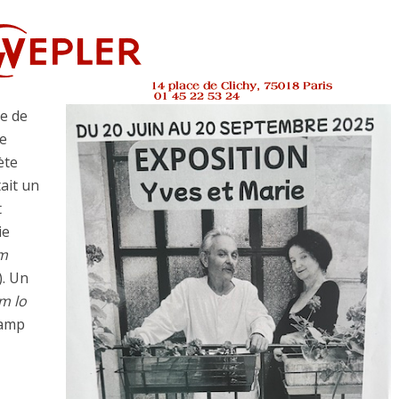
se de
de
ète
ait un
t
ie
m
). Un
m lo
camp