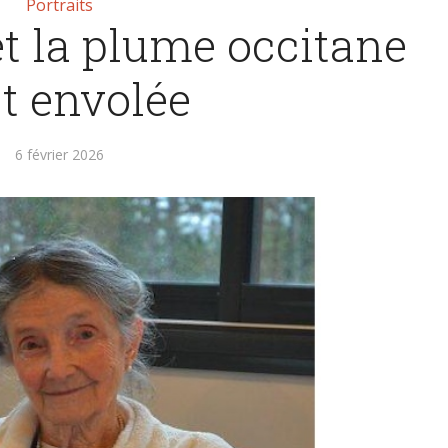
Portraits
t la plume occitane
st envolée
6 février 2026