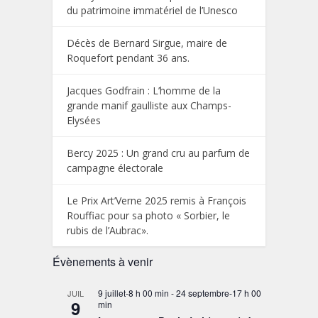
du patrimoine immatériel de l’Unesco
Décès de Bernard Sirgue, maire de
Roquefort pendant 36 ans.
Jacques Godfrain : L’homme de la
grande manif gaulliste aux Champs-
Elysées
Bercy 2025 : Un grand cru au parfum de
campagne électorale
Le Prix Art’Verne 2025 remis à François
Rouffiac pour sa photo « Sorbier, le
rubis de l’Aubrac».
Évènements à venir
9 juillet-8 h 00 min
-
24 septembre-17 h 00
JUIL
9
min