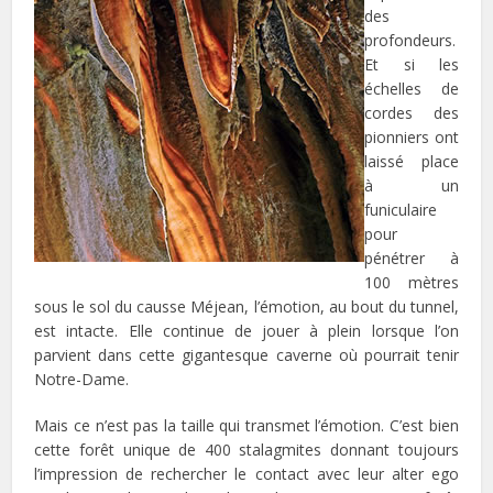
des
profondeurs.
Et si les
échelles de
cordes des
pionniers ont
laissé place
à un
funiculaire
pour
pénétrer à
100 mètres
sous le sol du causse Méjean, l’émotion, au bout du tunnel,
est intacte. Elle continue de jouer à plein lorsque l’on
parvient dans cette gigantesque caverne où pourrait tenir
Notre-Dame.
Mais ce n’est pas la taille qui transmet l’émotion. C’est bien
cette forêt unique de 400 stalagmites donnant toujours
l’impression de rechercher le contact avec leur alter ego