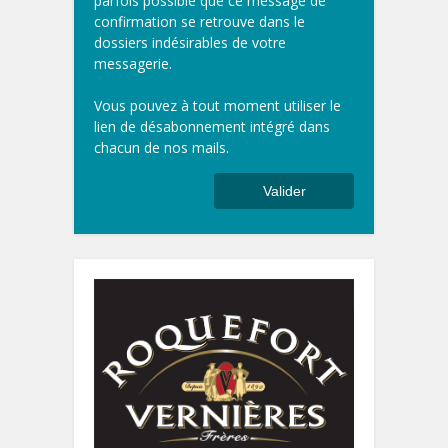
parfois possible que ce message de
confirmation se retrouve dans le
dossiers indésirables de votre
messagerie.
Vous pouvez à tout moment utiliser le
lien de désabonnement intégré dans
chacun de nos mails.