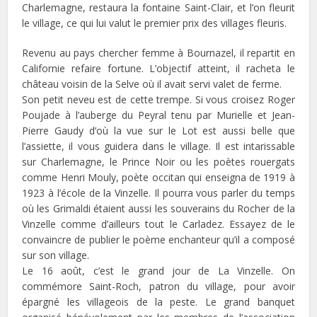
Charlemagne, restaura la fontaine Saint-Clair, et l’on fleurit
le village, ce qui lui valut le premier prix des villages fleuris.
Revenu au pays chercher femme à Bournazel, il repartit en
Californie refaire fortune. L’objectif atteint, il racheta le
château voisin de la Selve où il avait servi valet de ferme.
Son petit neveu est de cette trempe. Si vous croisez Roger
Poujade à l’auberge du Peyral tenu par Murielle et Jean-
Pierre Gaudy d’où la vue sur le Lot est aussi belle que
l’assiette, il vous guidera dans le village. Il est intarissable
sur Charlemagne, le Prince Noir ou les poètes rouergats
comme Henri Mouly, poète occitan qui enseigna de 1919 à
1923 à l’école de la Vinzelle. Il pourra vous parler du temps
où les Grimaldi étaient aussi les souverains du Rocher de la
Vinzelle comme d’ailleurs tout le Carladez. Essayez de le
convaincre de publier le poème enchanteur qu’il a composé
sur son village.
Le 16 août, c’est le grand jour de La Vinzelle. On
commémore Saint-Roch, patron du village, pour avoir
épargné les villageois de la peste. Le grand banquet