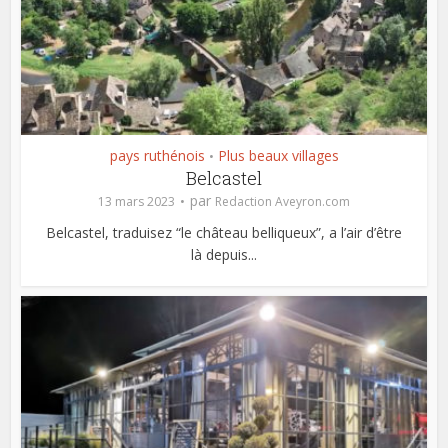
pays ruthénois
Plus beaux villages
•
Belcastel
par
13 mars 2023
Redaction Aveyron.com
Belcastel, traduisez “le château belliqueux”, a l’air d’être
là depuis...