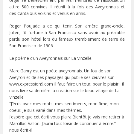
organisé bénévolement par les membres de l’association
attire 500 convives. Il réunit à la fois des Aveyronnais et
des Cantalous voisins et venus en amis.
Roger Poujade a de qui tenir. Son arrière grand-oncle,
Julien, fit fortune à San Francisco sans avoir au préalable
perdu son hôtel lors du fameux tremblement de terre de
San Francisco de 1906.
Le poème d’un Aveyronnais sur La Vinzelle.
Marc Ganry est un poète aveyronnais. Un fou de son
Aveyron et de ses paysages qui publie ses œuvres sur
www.expression9.com Il faut faire un tour, pour le plaisir ! Il
nous livre sa dernière la création sur le beau village de La
Vinzelle.
“J’écris avec mes mots, mes sentiments, mon âme, mon
coeur. Je suis varié dans mes thèmes.
J’espère que cet écrit vous plaira.Bientôt je vais me retirer à
Marcillac-Vallon. J’aurai tout loisir de continuer à écrire.”
nous écrit-il