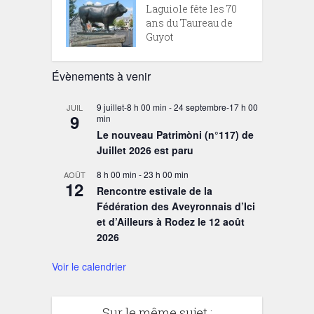
Laguiole fête les 70
ans du Taureau de
Guyot
Évènements à venir
9 juillet-8 h 00 min
-
24 septembre-17 h 00
JUIL
9
min
Le nouveau Patrimòni (n°117) de
Juillet 2026 est paru
8 h 00 min
-
23 h 00 min
AOÛT
12
Rencontre estivale de la
Fédération des Aveyronnais d’Ici
et d’Ailleurs à Rodez le 12 août
2026
Voir le calendrier
Sur le même sujet :