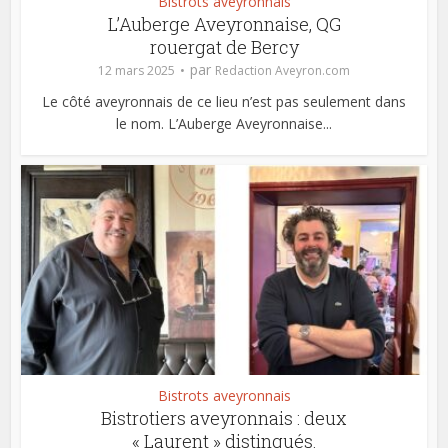
Bistrots aveyronnais
L’Auberge Aveyronnaise, QG
rouergat de Bercy
par
12 mars 2025
Redaction Aveyron.com
Le côté aveyronnais de ce lieu n’est pas seulement dans
le nom. L’Auberge Aveyronnaise...
Bistrots aveyronnais
Bistrotiers aveyronnais : deux
« Laurent » distingués.