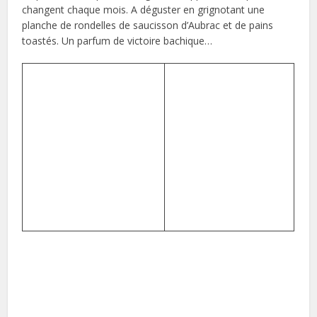
changent chaque mois. A déguster en grignotant une
planche de rondelles de saucisson d’Aubrac et de pains
toastés. Un parfum de victoire bachique…
Au Soleil
formules du midi :
d’Austerlitz
entrée/plat ou
18, bd de l’Hôpital
plat/dessert 18,90€
75005 Paris
entrée/plat/dessert
Tél. 01 43 31 22 38
26,90€
Ouvert 7 j/7 de 6h à 2h
Métro lignes 5 et 10 : Gare
d’Austerlitz
Formule du soir : entrée/plat/dessert 27,90€