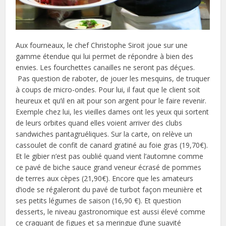
Aux fourneaux, le chef Christophe Siroit joue sur une
gamme étendue qui lui permet de répondre à bien des
envies. Les fourchettes canailles ne seront pas déçues.
Pas question de raboter, de jouer les mesquins, de truquer
à coups de micro-ondes. Pour lui, il faut que le client soit
heureux et qu’il en ait pour son argent pour le faire revenir.
Exemple chez lui, les vieilles dames ont les yeux qui sortent
de leurs orbites quand elles voient arriver des clubs
sandwiches pantagruéliques. Sur la carte, on relève un
cassoulet de confit de canard gratiné au foie gras (19,70€).
Et le gibier n’est pas oublié quand vient l’automne comme
ce pavé de biche sauce grand veneur écrasé de pommes
de terres aux cèpes (21,90€). Encore que les amateurs
d’iode se régaleront du pavé de turbot façon meunière et
ses petits légumes de saison (16,90 €). Et question
desserts, le niveau gastronomique est aussi élevé comme
ce craquant de figues et sa meringue d’une suavité