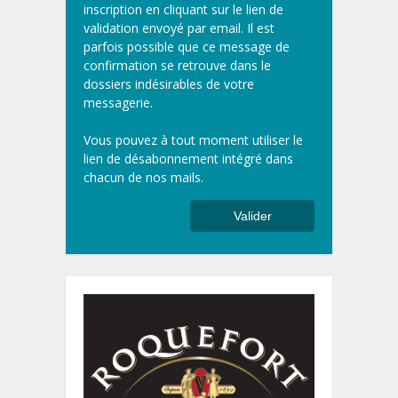
inscription en cliquant sur le lien de
validation envoyé par email. Il est
parfois possible que ce message de
confirmation se retrouve dans le
dossiers indésirables de votre
messagerie.
Vous pouvez à tout moment utiliser le
lien de désabonnement intégré dans
chacun de nos mails.