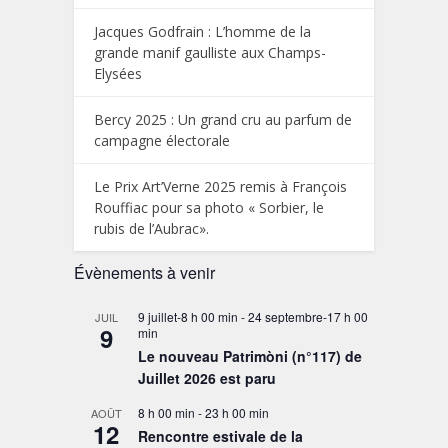
Jacques Godfrain : L’homme de la
grande manif gaulliste aux Champs-
Elysées
Bercy 2025 : Un grand cru au parfum de
campagne électorale
Le Prix Art’Verne 2025 remis à François
Rouffiac pour sa photo « Sorbier, le
rubis de l’Aubrac».
Évènements à venir
9 juillet-8 h 00 min
-
24 septembre-17 h 00
JUIL
9
min
Le nouveau Patrimòni (n°117) de
Juillet 2026 est paru
8 h 00 min
-
23 h 00 min
AOÛT
12
Rencontre estivale de la