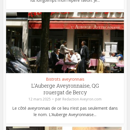
fut longtemps mon repère favori. Je...
Bistrots aveyronnais
L’Auberge Aveyronnaise, QG
rouergat de Bercy
par
12 mars 2025
Redaction Aveyron.com
Le côté aveyronnais de ce lieu n’est pas seulement dans
le nom. L’Auberge Aveyronnaise...