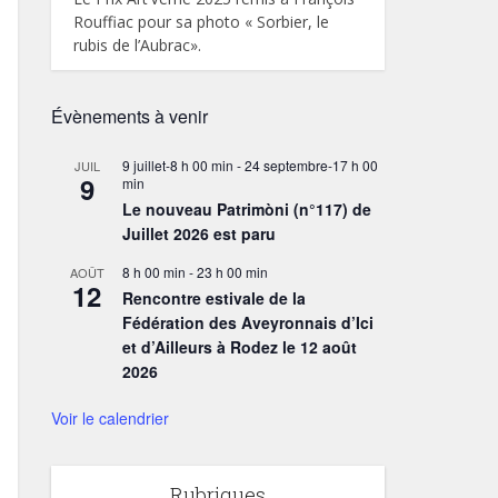
Rouffiac pour sa photo « Sorbier, le
rubis de l’Aubrac».
Évènements à venir
9 juillet-8 h 00 min
-
24 septembre-17 h 00
JUIL
9
min
Le nouveau Patrimòni (n°117) de
Juillet 2026 est paru
8 h 00 min
-
23 h 00 min
AOÛT
12
Rencontre estivale de la
Fédération des Aveyronnais d’Ici
et d’Ailleurs à Rodez le 12 août
2026
Voir le calendrier
Rubriques