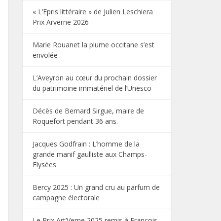
« L’Epris littéraire » de Julien Leschiera
Prix Arverne 2026
Marie Rouanet la plume occitane s’est
envolée
L’Aveyron au cœur du prochain dossier
du patrimoine immatériel de l’Unesco
Décès de Bernard Sirgue, maire de
Roquefort pendant 36 ans.
Jacques Godfrain : L’homme de la
grande manif gaulliste aux Champs-
Elysées
Bercy 2025 : Un grand cru au parfum de
campagne électorale
Le Prix Art’Verne 2025 remis à François