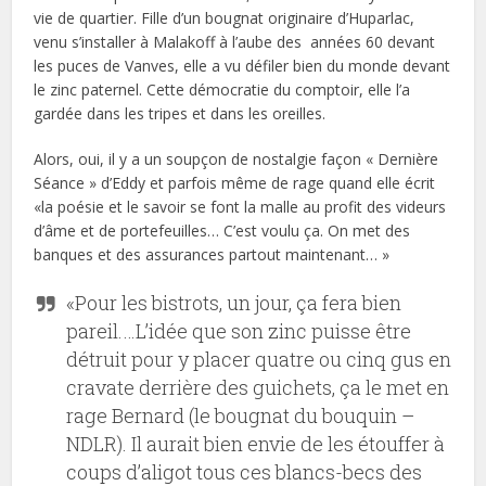
vie de quartier. Fille d’un bougnat originaire d’Huparlac,
venu s’installer à Malakoff à l’aube des années 60 devant
les puces de Vanves, elle a vu défiler bien du monde devant
le zinc paternel. Cette démocratie du comptoir, elle l’a
gardée dans les tripes et dans les oreilles.
Alors, oui, il y a un soupçon de nostalgie façon « Dernière
Séance » d’Eddy et parfois même de rage quand elle écrit
«la poésie et le savoir se font la malle au profit des videurs
d’âme et de portefeuilles… C’est voulu ça. On met des
banques et des assurances partout maintenant… »
«Pour les bistrots, un jour, ça fera bien
pareil.…L’idée que son zinc puisse être
détruit pour y placer quatre ou cinq gus en
cravate derrière des guichets, ça le met en
rage Bernard (le bougnat du bouquin –
NDLR). Il aurait bien envie de les étouffer à
coups d’aligot tous ces blancs-becs des