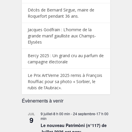
Décès de Bernard Sirgue, maire de
Roquefort pendant 36 ans.
Jacques Godfrain : L’homme de la
grande manif gaulliste aux Champs-
Elysées
Bercy 2025 : Un grand cru au parfum de
campagne électorale
Le Prix Art’Verne 2025 remis à François
Rouffiac pour sa photo « Sorbier, le
rubis de l’Aubrac».
Évènements à venir
9 juillet-8 h 00 min
-
24 septembre-17 h 00
JUIL
9
min
Le nouveau Patrimòni (n°117) de
Juillet 2026 est paru