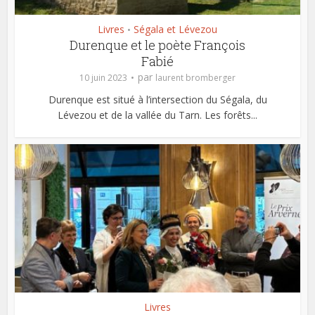
Livres
Ségala et Lévezou
•
Durenque et le poète François
Fabié
par
10 juin 2023
laurent bromberger
Durenque est situé à l’intersection du Ségala, du
Lévezou et de la vallée du Tarn. Les forêts...
Livres