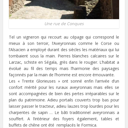
Une rue de Conques
Tel un vigneron qui recourt au cépage qui correspond le
mieux à son terroir, l’Aveyronnais comme le Corse ou
l’Alsacien a employé durant des siècles les matériaux qui lui
tombaient sous la main. Pierres blanches calcaires sur le
Larzac, schiste en Ségala, grès dans le rougier. L’habitat a
évolué au fil des temps mais l’harmonie des paysages
façonnés par la main de l’homme est encore émouvante.
Les « Trente Glorieuses » ont sonné enfin l’arrivée d’un
confort mérité pour les ruraux aveyronnais mais elles se
sont accompagnées de bien des pertes irréparables sur le
plan du patrimoine. Adieu portails couverts trop bas pour
laisser passer le tracteur, adieu lauzes trop lourdes pour les
charpentes de sapin … Le bâti traditionnel aveyronnais a
souffert. A l’intérieur des foyers également, tables et
buffets de chêne ont été remplacés le Formica.