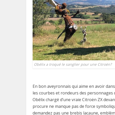
Obélix a troqué le sanglier pour une Citroën?
En bon aveyronnais qui aime en avoir dans 
les courbes et rondeurs des personnages d’
Obélix chargé d’une vraie Citroën ZX devant 
procure ne manque pas de force symbolique 
demandez pas une brebis lacaune, emblème d