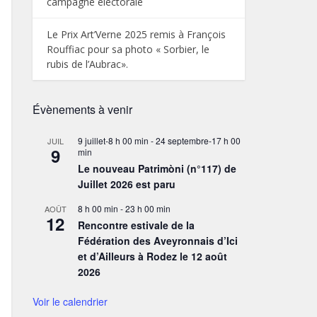
campagne électorale
Le Prix Art’Verne 2025 remis à François
Rouffiac pour sa photo « Sorbier, le
rubis de l’Aubrac».
Évènements à venir
9 juillet-8 h 00 min
-
24 septembre-17 h 00
JUIL
9
min
Le nouveau Patrimòni (n°117) de
Juillet 2026 est paru
8 h 00 min
-
23 h 00 min
AOÛT
12
Rencontre estivale de la
Fédération des Aveyronnais d’Ici
et d’Ailleurs à Rodez le 12 août
2026
Voir le calendrier