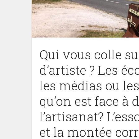
Qui vous colle su
d’artiste ? Les éco
les médias ou le
qu’on est face à d
l’artisanat? L’es
et la montée cor