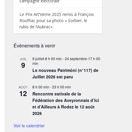
campagne électorale
Le Prix Art’Verne 2025 remis à François
Rouffiac pour sa photo « Sorbier, le
rubis de l’Aubrac».
Évènements à venir
9 juillet-8 h 00 min
-
24 septembre-17 h 00
JUIL
9
min
Le nouveau Patrimòni (n°117) de
Juillet 2026 est paru
8 h 00 min
-
23 h 00 min
AOÛT
12
Rencontre estivale de la
Fédération des Aveyronnais d’Ici
et d’Ailleurs à Rodez le 12 août
2026
Voir le calendrier