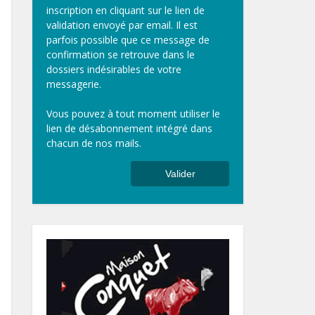
inscription en cliquant sur le lien de
validation envoyé par email. Il est
parfois possible que ce message de
confirmation se retrouve dans le
dossiers indésirables de votre
messagerie.
Vous pouvez à tout moment utiliser le
lien de désabonnement intégré dans
chacun de nos mails.