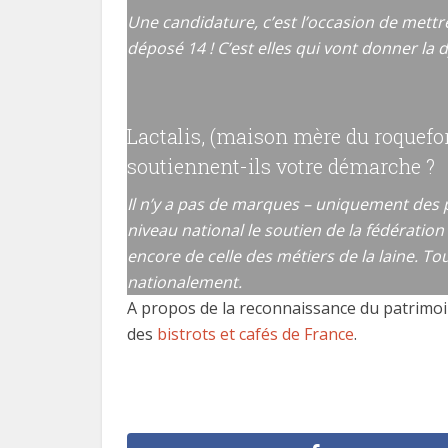
Une candidature, c’est l’occasion de met
déposé 14 ! C’est elles qui vont donner la
Lactalis, (maison mère du roquefort
soutiennent-ils votre démarche ?
Il n’y a pas de marques – uniquement des 
niveau national le soutien de la fédération 
encore de celle des métiers de la laine. T
nationalement.
A propos de la reconnaissance du patrimoin
des
bistrots et cafés de France
.