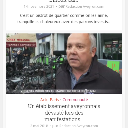
par
14 novembre 2021
Redaction Aveyron.com
C’est un bistrot de quartier comme on les aime,
tranquille et chaleureux avec des patrons investis...
Actu Paris
Communauté
•
Un établissement aveyronnais
dévasté lors des
manifestations...
par
2 mai 2018
Redaction Aveyron.com