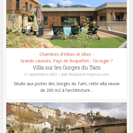
Chambres d'Hôtes et Gîtes
•
Grands causses, Pays de Roquefort
Où loger ?
•
Villa sur les Gorges du Tarn
par
11 septembre 2023
Redaction Aveyron.com
Située aux portes des Gorges du Tarn, cette villa neuve
de 200 m2 à l’architecture...