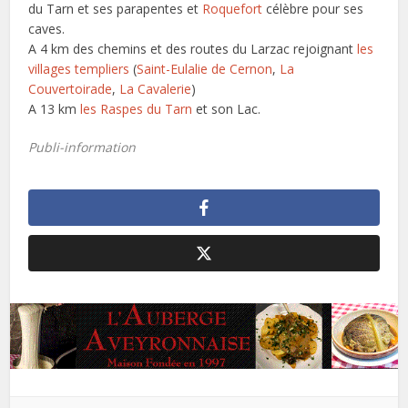
du Tarn et ses parapentes et
Roquefort
célèbre pour ses
caves.
A 4 km des chemins et des routes du Larzac rejoignant
les
villages templiers
(
Saint-Eulalie de Cernon
,
La
Couvertoirade
,
La Cavalerie
)
A 13 km
les Raspes du Tarn
et son Lac.
Publi-information