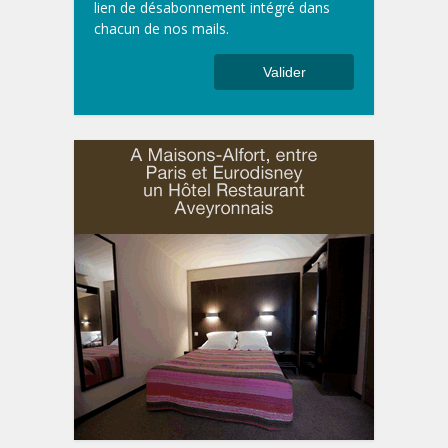
lien de désabonnement intégré dans
chacun de nos mails.