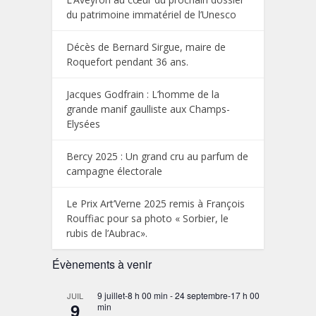
du patrimoine immatériel de l’Unesco
Décès de Bernard Sirgue, maire de
Roquefort pendant 36 ans.
Jacques Godfrain : L’homme de la
grande manif gaulliste aux Champs-
Elysées
Bercy 2025 : Un grand cru au parfum de
campagne électorale
Le Prix Art’Verne 2025 remis à François
Rouffiac pour sa photo « Sorbier, le
rubis de l’Aubrac».
Évènements à venir
9 juillet-8 h 00 min
-
24 septembre-17 h 00
JUIL
9
min