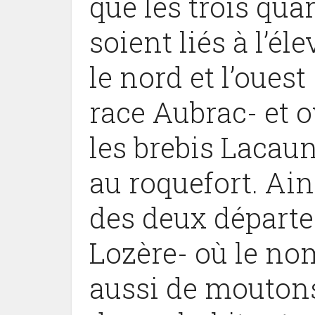
que les trois qua
soient liés à l’él
le nord et l’oue
race Aubrac- et 
les brebis Lacaun
au roquefort. Ain
des deux départe
Lozère- où le no
aussi de moutons