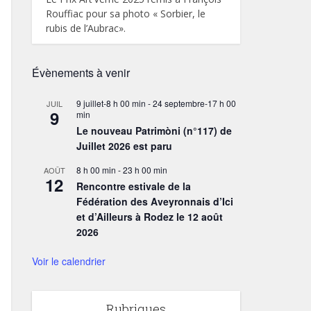
Rouffiac pour sa photo « Sorbier, le
rubis de l’Aubrac».
Évènements à venir
9 juillet-8 h 00 min
-
24 septembre-17 h 00
JUIL
9
min
Le nouveau Patrimòni (n°117) de
Juillet 2026 est paru
8 h 00 min
-
23 h 00 min
AOÛT
12
Rencontre estivale de la
Fédération des Aveyronnais d’Ici
et d’Ailleurs à Rodez le 12 août
2026
Voir le calendrier
Rubriques