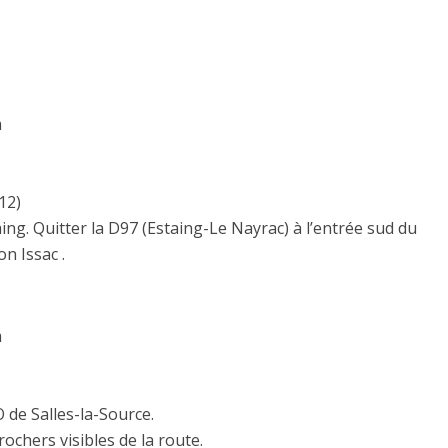
m
12)
g. Quitter la D97 (Estaing-Le Nayrac) à l’entrée sud du
on Issac .
m
 de Salles-la-Source.
ochers visibles de la route.