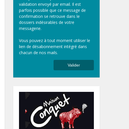
validation envoyé par email. Il est
parfois possible que ce message de
confirmation se retrouve dans le
dossiers indésirables de votre
messagerie.
Vous pouvez à tout moment utiliser le
lien de désabonnement intégré dans
chacun de nos mails.