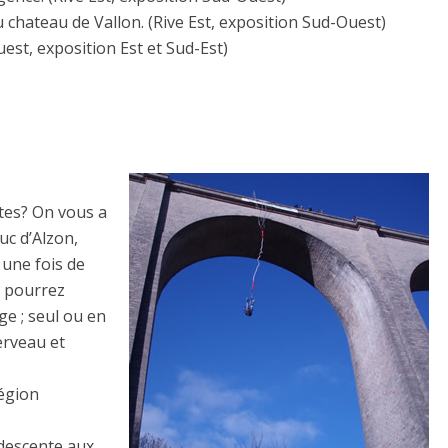
 chateau de Vallon. (Rive Est, exposition Sud-Ouest)
est, exposition Est et Sud-Est)
tes? On vous a
uc d’Alzon,
 une fois de
s pourrez
ge ; seul ou en
erveau et
région
 descente aux