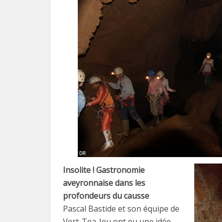
Insolite ! Gastronomie
aveyronnaise dans les
profondeurs du causse
Pascal Bastide et son équipe de
Vert-Tea-Jeu ont eu une idée