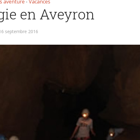
s aventure
Vacances
•
gie en Aveyron
16 septembre 2016