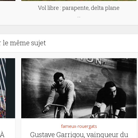
Vol libre : parapente, delta plane
…
r le même sujet
fameux-rouergats
 À
Gustave Garrigou, vainqueur du