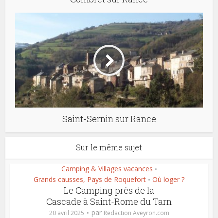
Saint-Sernin sur Rance
Sur le même sujet
Camping & Villages vacances
•
Grands causses, Pays de Roquefort
Où loger ?
•
Le Camping près de la
Cascade à Saint-Rome du Tarn
par
20 avril 2025
Redaction Aveyron.com