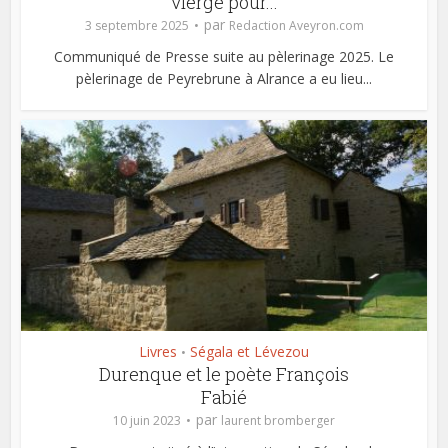
vierge pour...
par
3 septembre 2025
Redaction Aveyron.com
Communiqué de Presse suite au pèlerinage 2025. Le
pèlerinage de Peyrebrune à Alrance a eu lieu...
Livres
Ségala et Lévezou
•
Durenque et le poète François
Fabié
par
10 juin 2023
laurent bromberger