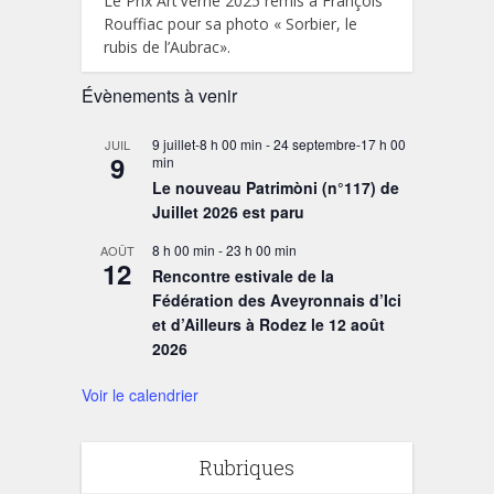
Le Prix Art’Verne 2025 remis à François
Rouffiac pour sa photo « Sorbier, le
rubis de l’Aubrac».
Évènements à venir
9 juillet-8 h 00 min
-
24 septembre-17 h 00
JUIL
9
min
Le nouveau Patrimòni (n°117) de
Juillet 2026 est paru
8 h 00 min
-
23 h 00 min
AOÛT
12
Rencontre estivale de la
Fédération des Aveyronnais d’Ici
et d’Ailleurs à Rodez le 12 août
2026
Voir le calendrier
Rubriques