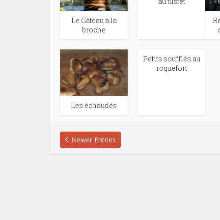
au tustet
Le Gâteau à la
Re
broche
Petits soufflés au
roquefort
Les échaudés
Newer Entries