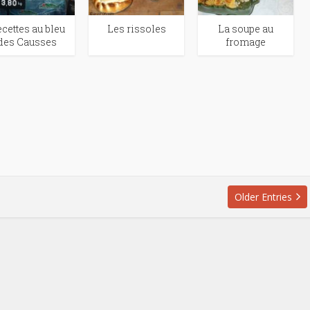
cettes au bleu
Les rissoles
La soupe au
des Causses
fromage
Older Entries