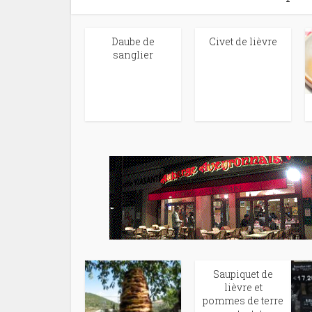
Daube de
Civet de lièvre
sanglier
Saupiquet de
lièvre et
pommes de terre