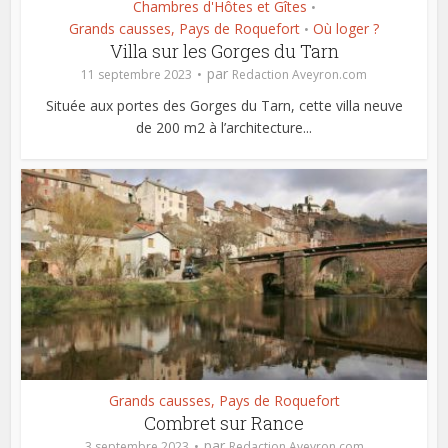
Chambres d'Hôtes et Gîtes
•
Grands causses, Pays de Roquefort
Où loger ?
•
Villa sur les Gorges du Tarn
par
11 septembre 2023
Redaction Aveyron.com
Située aux portes des Gorges du Tarn, cette villa neuve
de 200 m2 à l’architecture...
Grands causses, Pays de Roquefort
Combret sur Rance
par
3 septembre 2023
Redaction Aveyron.com