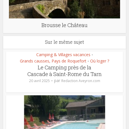
Brousse le Château
Sur le même sujet
Camping & Villages vacances
•
Grands causses, Pays de Roquefort
Où loger ?
•
Le Camping près de la
Cascade à Saint-Rome du Tarn
par
20 avril 2025
Redaction Aveyron.com