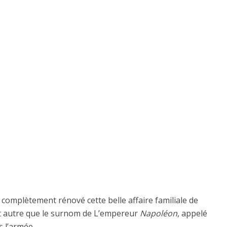
a complètement rénové cette belle affaire familiale de
st autre que le surnom de L’empereur
Napoléon
, appelé
s l’armée.