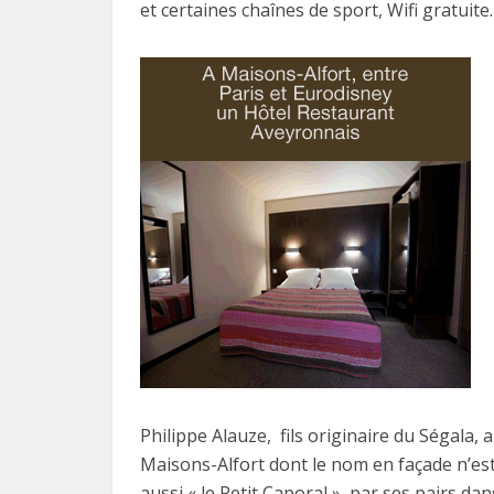
et certaines chaînes de sport, Wifi gratuite.
Philippe Alauze, fils originaire du Ségala, 
Maisons-Alfort dont le nom en façade n’e
aussi « le Petit Caporal », par ses pairs dan