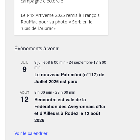
campagne électorale
Le Prix Art’Verne 2025 remis à François
Rouffiac pour sa photo « Sorbier, le
rubis de l’Aubrac».
Évènements à venir
9 juillet-8 h 00 min
-
24 septembre-17 h 00
JUIL
9
min
Le nouveau Patrimòni (n°117) de
Juillet 2026 est paru
8 h 00 min
-
23 h 00 min
AOÛT
12
Rencontre estivale de la
Fédération des Aveyronnais d’Ici
et d’Ailleurs à Rodez le 12 août
2026
Voir le calendrier